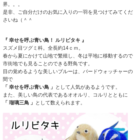
界。。。
是非、ご自分だけのお気に入りの一羽を見つけてみてくだ
さいね（＾＾
『 幸せを呼ぶ青い鳥！ ルリビタキ 』
スズメ目ツグミ科。全長約14ｃｍ。
春から夏にかけて山地で繁殖し、冬は平地に移動するので
市街地でも見ることのできる野鳥です。
目の覚めるような美しいブルーは、バードウォッチャーの
間で
「 幸せを呼ぶ青い鳥 」
として人気があるようです。
また、美しい鳥の代表であるオオルリ、コルリとともに
「 瑠璃三鳥 」
として数えられます。