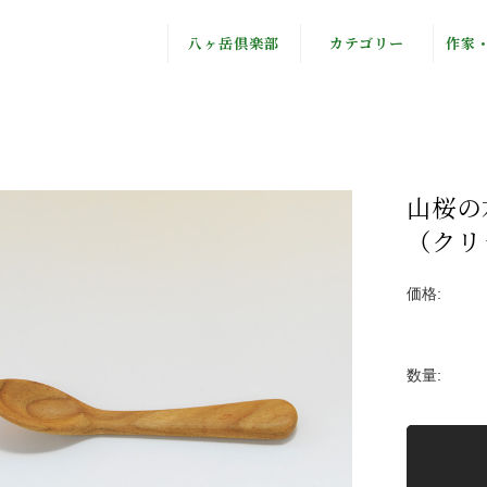
八ヶ岳倶楽部
カテゴリー
作家
八ヶ岳倶楽部と
オリジナル
八ヶ
は
ギフトセット
Fjä
私たちの思い
フルーツティー
岡
山桜の
（クリ
フード
食器
かぼ
価格:
アクセサリー
自
数量:
ブックス
有限
野鳥グッズ
寺
ステーショナリ
流