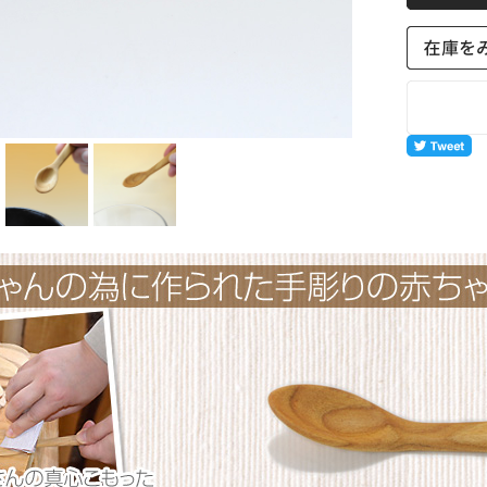
ー
槙
生活雑貨
A
ファッション
リトリート