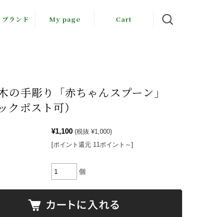
・ブランド
My page
Cart
岳倶楽部
llräven
下勝敏
木の手彫り「赤ちゃんスプーン」
ックポスト可）
木音
ちゃん農園
¥1,100
(税抜 ¥1,000)
[ポイント還元 11ポイント～]
由工房
会社すぎ
個
本のりこ
郷由紀子