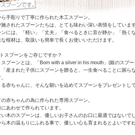
から手彫りで丁寧に作られた木工スプーン。
が施されたスプーンたちは、とても味わい深い表情をしていま
ーンには、「軽い」「丈夫」「食べるときに音が静か」「熱く
夫な桜材は、取扱いも簡単で長くお使いいただけます。
ストスプーンをご存じですか？
プーンとは、「Born with a silver in his mout
、「産まれた子供にスプーンを贈ると、一生食べることに困ら
す。
くる赤ちゃんに、そんな願いを込めてスプーンをプレゼントし
ての赤ちゃんの為に作られた専用スプーン。
口にあわせて作られています。
ない木のスプーンは、優しいお子さんのお口に最適ではないで
から木の温もりにふれる事で、優しい心も育まれるとよいです