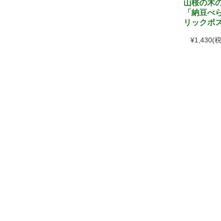
山桜の木
「納豆べら
リックポ
¥1,430
(税