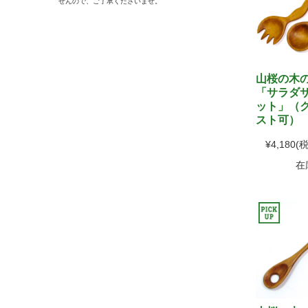
せんので、ご了承くださいませ。
山桜の木
「サラダ
ット」（
スト可）
¥4,180
(税
在