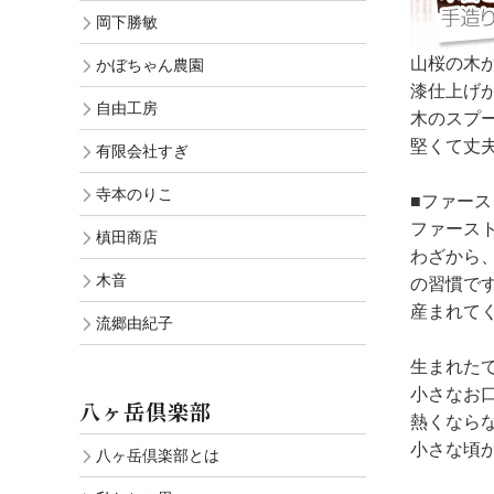
岡下勝敏
山桜の木
かぼちゃん農園
漆仕上げ
自由工房
木のスプ
堅くて丈
有限会社すぎ
寺本のりこ
■ファー
ファーストス
槙田商店
わざから
木音
の習慣で
産まれて
流郷由紀子
生まれた
小さなお
八ヶ岳倶楽部
熱くなら
小さな頃
八ヶ岳倶楽部とは