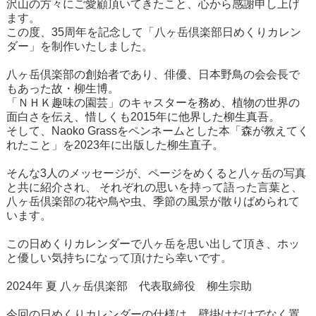
沢山の方々にご愛顧頂いてきたこと、心から感謝申し上げ
ます。
この度、35周年を記念して「八ヶ岳倶楽部日めくりカレン
ダー」を制作いたしました。
八ヶ岳倶楽部の創始者であり、俳優、日本野鳥の会会長で
もあった故・柳生博。
「ＮＨＫ趣味の園芸」のキャスターを務め、植物の世界の
面白さを伝え、惜しくも2015年に他界した柳生真吾。
そして、Naoko Grassをペンネームとした本「森が教えてく
れたこと」を2023年に出版した柳生直子。
そんな3人のメッセージが、ページをめくると八ヶ岳の写真
と共に紹介され、 それぞれの思いを持って語った言葉と、
八ヶ岳倶楽部の花や鳥や虫、季節の風景が散りばめられて
います。
この日めくりカレンダーで八ヶ岳を思い出して頂き、ホッ
と優しい気持ちになって頂けたら幸いです。
2024年 夏 八ヶ岳倶楽部 代表取締役 柳生宗助
今回の日めくりカレンダーの仕様は、壁掛けだけでなく置