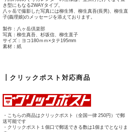
き型にもなる2WAYタイプ。
八ヶ岳で撮影した写真には柳生博、柳生真吾(長男)、柳生直
子(義理娘)のメッセージを添えております。
製作：八ヶ岳倶楽部
写真：柳生真吾、杉坂信、柳生直子
サイズ：ヨコ180ｍｍ×タテ195mm
素材：紙
┃クリックポスト対応商品
・こちらの商品はクリックポスト（全国一律 250円）で郵
送可能です
・クリックポスト１個口で郵送できる数は1個までとなりま