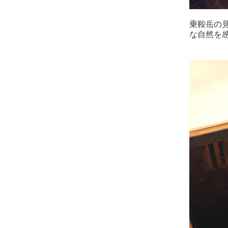
乗鞍岳の
な自然を