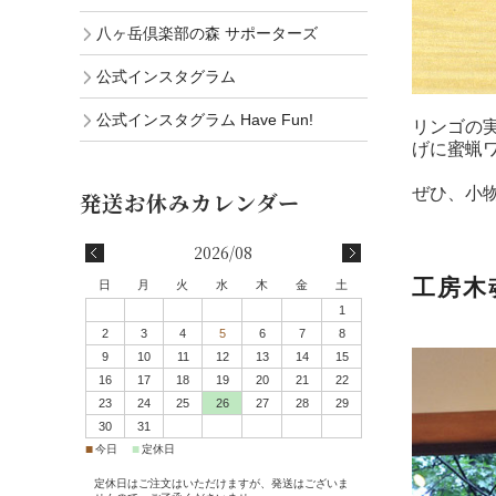
八ヶ岳倶楽部の森 サポーターズ
公式インスタグラム
公式インスタグラム Have Fun!
リンゴの
げに蜜蝋
ぜひ、小
2026/08
工房木
日
月
火
水
木
金
土
1
2
3
4
5
6
7
8
9
10
11
12
13
14
15
16
17
18
19
20
21
22
23
24
25
26
27
28
29
30
31
■
■
今日
定休日
定休日はご注文はいただけますが、発送はございま