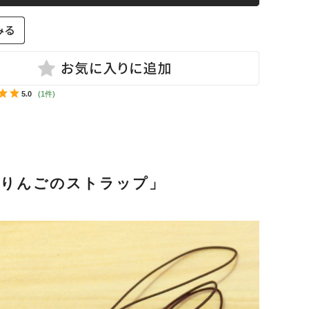
田商店
NDSOX
5.0
(1件)
「りんごのストラップ」