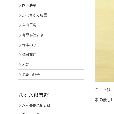
岡下勝敏
かぼちゃん農園
自由工房
有限会社すぎ
寺本のりこ
槙田商店
木音
流郷由紀子
こちらは
八ヶ岳倶楽部
木の優し
八ヶ岳倶楽部とは