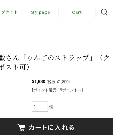
・ブランド
My page
Cart
岳倶楽部
llräven
下勝敏
敏さん「りんごのストラップ」（ク
ポスト可）
木音
ちゃん農園
¥1,980
(税抜 ¥1,800)
[ポイント還元 19ポイント～]
由工房
会社すぎ
個
本のりこ
郷由紀子