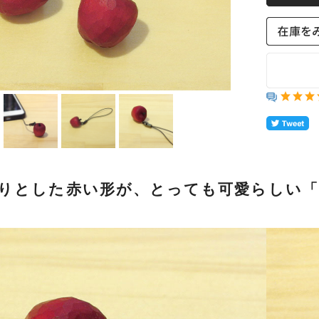
ー
槙
生活雑貨
A
ファッション
リトリート
りとした赤い形が、とっても可愛らしい