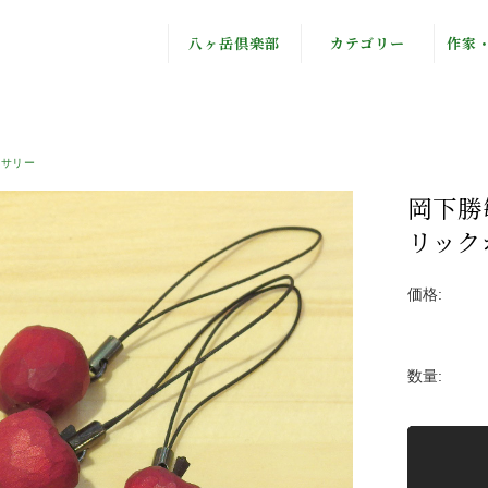
八ヶ岳倶楽部
カテゴリー
作家
八ヶ岳倶楽部と
オリジナル
八ヶ
は
ギフトセット
Fjä
セサリー
私たちの思い
フルーツティー
岡
岡下勝
リック
フード
食器
かぼ
価格:
アクセサリー
自
数量:
ブックス
有限
野鳥グッズ
寺
ステーショナリ
流