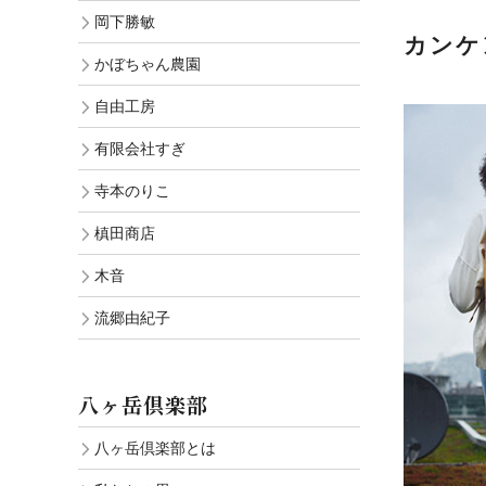
岡下勝敏
カンケ
かぼちゃん農園
自由工房
有限会社すぎ
寺本のりこ
槙田商店
木音
流郷由紀子
八ヶ岳倶楽部
八ヶ岳倶楽部とは