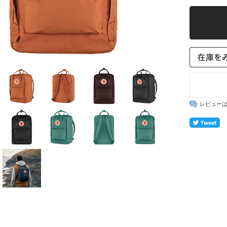
ー
槙
生活雑貨
A
ファッション
リトリート
レビュー