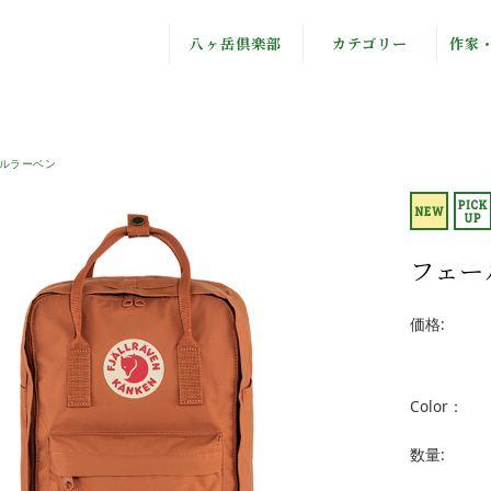
八ヶ岳倶楽部
カテゴリー
作家
八ヶ岳倶楽部と
オリジナル
八ヶ
は
ギフトセット
Fjä
ルラーベン
私たちの思い
フルーツティー
岡
フード
フェール
食器
かぼ
価格:
アクセサリー
自
ブックス
有限
Color：
野鳥グッズ
寺
数量:
ステーショナリ
流