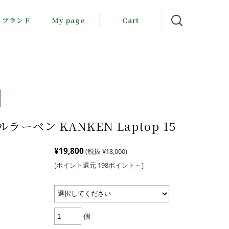
・ブランド
My page
Cart
岳倶楽部
llräven
下勝敏
木音
ラーベン KANKEN Laptop 15
ちゃん農園
¥19,800
(税抜 ¥18,000)
由工房
[ポイント還元 198ポイント～]
会社すぎ
本のりこ
個
郷由紀子