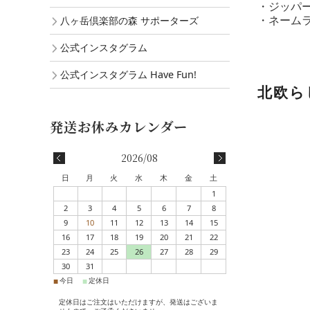
・ジッパ
・ネーム
八ヶ岳倶楽部の森 サポーターズ
公式インスタグラム
公式インスタグラム Have Fun!
北欧ら
2026/08
日
月
火
水
木
金
土
1
2
3
4
5
6
7
8
9
10
11
12
13
14
15
16
17
18
19
20
21
22
23
24
25
26
27
28
29
30
31
■
■
今日
定休日
定休日はご注文はいただけますが、発送はございま