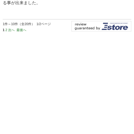
る事が出来ました。
1件～10件（全20件） 1/2ページ
1
2
次へ
最後へ