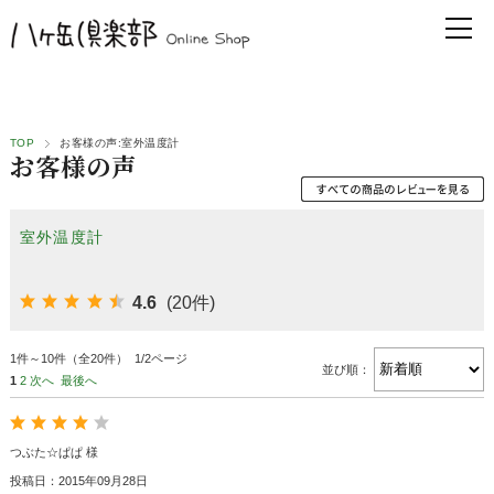
TOP
お客様の声:室外温度計
お客様の声
室外温度計
4.6
(20件)
1件～10件（全20件） 1/2ページ
並び順：
1
2
次へ
最後へ
つぶた☆ぱぱ 様
投稿日：2015年09月28日